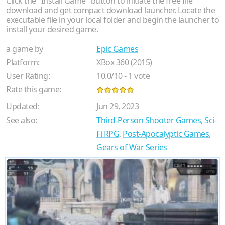
Click the "Install Game" button to initiate the free file
download and get compact download launcher. Locate the
executable file in your local folder and begin the launcher to
install your desired game.
a game by
Epic Games
Platform:
XBox 360 (2015)
User Rating:
10.0
/
10
-
1
vote
Rate this game:
Updated:
Jun 29, 2023
See also:
Third-Person Shooter Games
,
Sci-
Fi RPG
,
Post-Apocalyptic Games
,
Gears of War Series