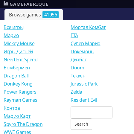
GAMEFABRIQUE
Browse games
41956
Все игры
Мортал Комбат
Mарио
ГТА
Mickey Mouse
Супер Марио
Игры Дисней
Покемоны
Need For Speed
Диабло
Бомбермен
Doom
Dragon Ball
Теккен
Donkey Kong
Jurassic Park
Power Rangers
Zelda
Rayman Games
Resident Evil
Контра
Марио Карт
Spyro The Dragon
WWE Games