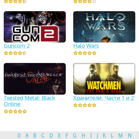
Guncom 2
Halo Wars
Twisted Metal: Black
Хранители. Части 1 и 2
Online
0
A
B
C
D
E
F
G
H
I
J
K
L
M
N