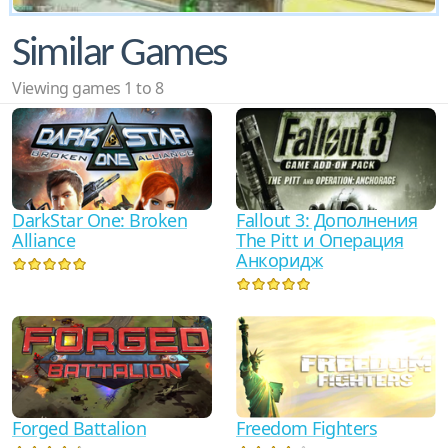
Similar Games
Viewing games 1 to 8
DarkStar One: Broken
Fallout 3: Дополнения
Alliance
The Pitt и Операция
Анкоридж
Forged Battalion
Freedom Fighters