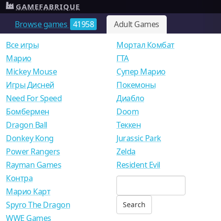
GAMEFABRIQUE
Browse games
41958
Adult Games
Все игры
Мортал Комбат
Mарио
ГТА
Mickey Mouse
Супер Марио
Игры Дисней
Покемоны
Need For Speed
Диабло
Бомбермен
Doom
Dragon Ball
Теккен
Donkey Kong
Jurassic Park
Power Rangers
Zelda
Rayman Games
Resident Evil
Контра
Марио Карт
Spyro The Dragon
WWE Games