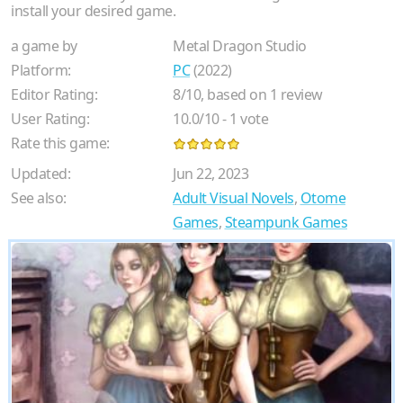
install your desired game.
a game by
Metal Dragon Studio
Platform:
PC
(2022)
Editor Rating:
8
/
10
, based on
1
review
User Rating:
10.0
/
10
-
1
vote
Rate this game:
Updated:
Jun 22, 2023
See also:
Adult Visual Novels
,
Otome
Games
,
Steampunk Games