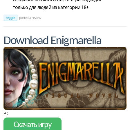
только для людей из категории 18+
reggie
posted a review
Download Enigmarella
PC
Скачать игру