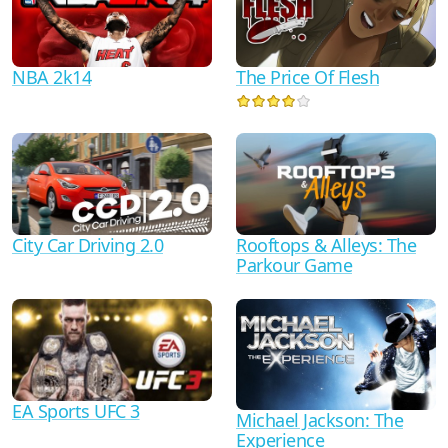
NBA 2k14
The Price Of Flesh
City Car Driving 2.0
Rooftops & Alleys: The
Parkour Game
EA Sports UFC 3
Michael Jackson: The
Experience