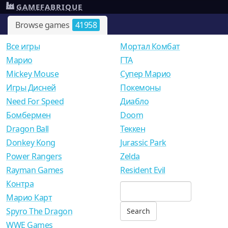
GAMEFABRIQUE
Browse games
41958
Все игры
Мортал Комбат
Mарио
ГТА
Mickey Mouse
Супер Марио
Игры Дисней
Покемоны
Need For Speed
Диабло
Бомбермен
Doom
Dragon Ball
Теккен
Donkey Kong
Jurassic Park
Power Rangers
Zelda
Rayman Games
Resident Evil
Контра
Марио Карт
Spyro The Dragon
WWE Games