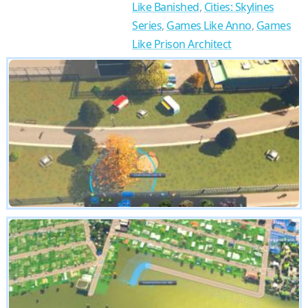
Like Banished
,
Cities: Skylines
Series
,
Games Like Anno
,
Games
Like Prison Architect