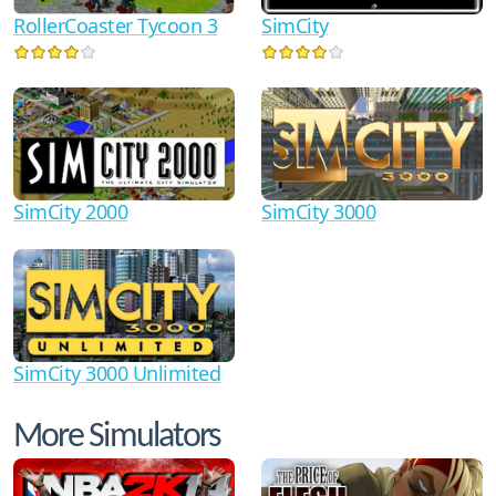
RollerCoaster Tycoon 3
SimCity
SimCity 2000
SimCity 3000
SimCity 3000 Unlimited
More Simulators