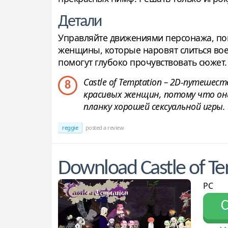
Детали
Управляйте движениями персонажа, пок
женщины, которые наровят слиться воед
помогут глубоко прочувствовать сюжет.
Castle of Temptation – 2D-путешес
8
красивых женщин, потому что они
планку хорошей сексуальной игры
reggie
posted a review
Download Castle of T
PC
С