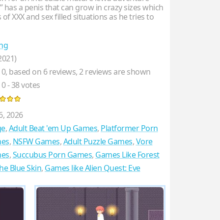
” has a penis that can grow in crazy sizes which
 of XXX and sex filled situations as he tries to
ng
2021)
10
, based on
6
reviews,
2
reviews are shown
10
-
38
votes
6, 2026
ge
,
Adult Beat 'em Up Games
,
Platformer Porn
es
,
NSFW Games
,
Adult Puzzle Games
,
Vore
es
,
Succubus Porn Games
,
Games Like Forest
he Blue Skin
,
Games like Alien Quest: Eve