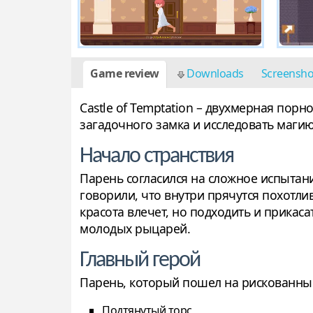
Game review
Downloads
Screensh
Castle of Temptation – двухмерная пор
загадочного замка и исследовать магию
Начало странствия
Парень согласился на сложное испытан
говорили, что внутри прячутся похотл
красота влечет, но подходить и прика
молодых рыцарей.
Главный герой
Парень, который пошел на рискованны
Подтянутый торс