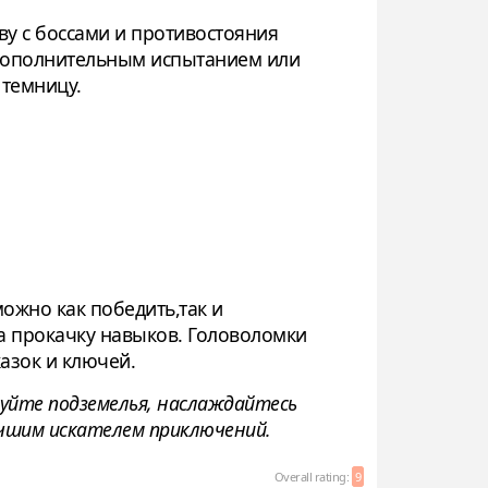
ву с боссами и противостояния
о дополнительным испытанием или
 темницу.
можно как победить,так и
а прокачку навыков. Головоломки
казок и ключей.
дуйте подземелья, наслаждайтесь
учшим искателем приключений.
Overall rating:
9