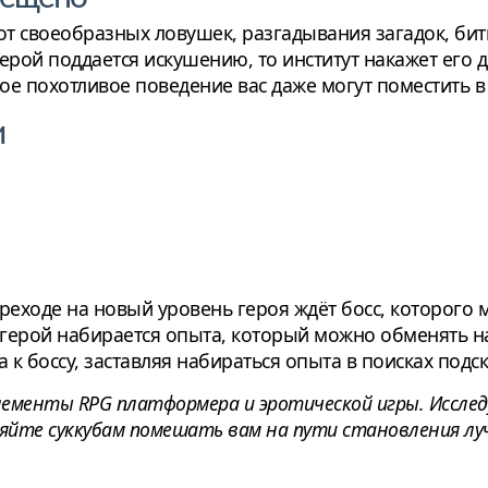
от своеобразных ловушек, разгадывания загадок, бит
герой поддается искушению, то институт накажет ег
е похотливое поведение вас даже могут поместить в
и
реходе на новый уровень героя ждёт босс, которого 
герой набирается опыта, который можно обменять н
 к боссу, заставляя набираться опыта в поисках подс
лементы RPG платформера и эротической игры. Иссле
ляйте суккубам помешать вам на пути становления л