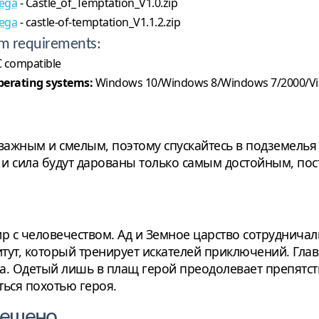
ega
- Castle_of_Temptation_V1.0.zip
ega
- castle-of-temptation_V1.1.2.zip
m requirements:
 compatible
erating systems:
Windows 10/Windows 8/Windows 7/2000/Vi
ажным и смелым, поэтому спускайтесь в подземелья
сть и сила будут дарованы только самым достойным, по
с человечеством. Ад и Земное царство сотрудничали 
итут, который тренирует искателей приключений. Гла
а. Одетый лишь в плащ герой преодолевает препятст
ться похотью героя.
рещено