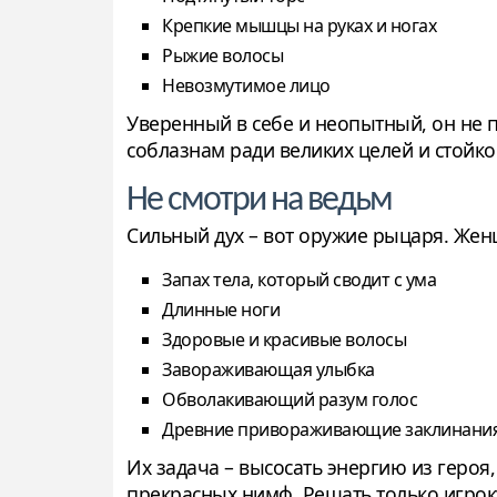
Крепкие мышцы на руках и ногах
Рыжие волосы
Невозмутимое лицо
Уверенный в себе и неопытный, он не п
соблазнам ради великих целей и стойкос
Не смотри на ведьм
Сильный дух – вот оружие рыцаря. Же
Запах тела, который сводит с ума
Длинные ноги
Здоровые и красивые волосы
Завораживающая улыбка
Обволакивающий разум голос
Древние привораживающие заклинани
Их задача – высосать энергию из героя
прекрасных нимф. Решать только игрок