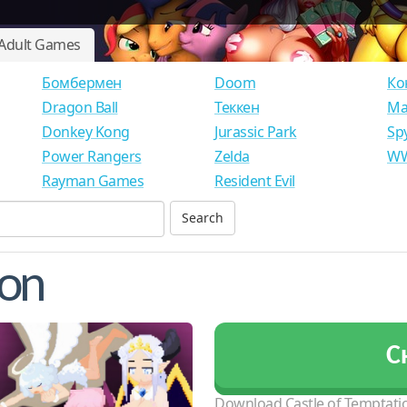
Adult Games
Бомбермен
Doom
Ко
Dragon Ball
Теккен
Ма
Donkey Kong
Jurassic Park
Sp
Power Rangers
Zelda
WW
Rayman Games
Resident Evil
ion
С
Download Castle of Temptatio