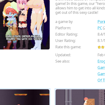
game! In this game, our “hero
allows him to get into all kinds
get out of this sexy castle!
a game by
Pori
Platform:
PC
(
Editor Rating:
8.4
/
User Rating:
8.1
/
Rate this game:
Updated:
Feb 
See also:
Ero
Gam
Gam
Of T