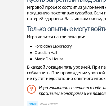
Игровой процесс состоит из уклонения 
искушению похотливых суккубов. Если 
потерей здоровья. За слишком очевидно
Только опытные могут войт
Игра делится на три локации:
Forbidden Laboratory
Obsidian Hall
Magic DollHouse
В каждой локации пять уровней. При пе
соблазнить. При прохождении уровней 
не пустят недостаточно опытного игрока
Игра грамотно сочетает в себе э
9
красивыми монстрами и не позво
reggie
posted a review