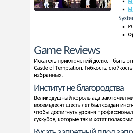
M
M
Syste
PC
Op
Game Reviews
Искатель приключений должен быть отв
Castle of Temptation. Гибкость, стойко
избранных.
Институт не благородства
Великодушный король ада заключил мир 
восемьдесят шесть лет был создан инст
чтобы достигнуть уровня профессионал
суккубов, которые так и хотят полакоми
Кусать запретный плод зап