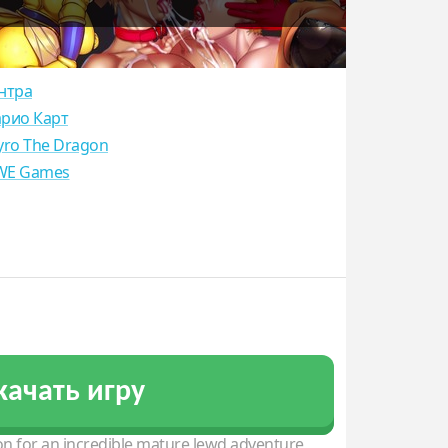
нтра
рио Карт
yro The Dragon
E Games
качать игру
n for an incredible mature lewd adventure