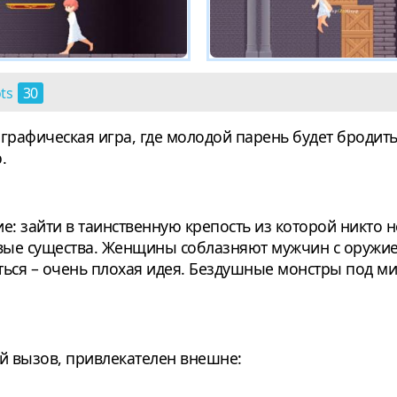
ots
30
нографическая игра, где молодой парень будет броди
.
ие: зайти в таинственную крепость из которой никто
ивые существа. Женщины соблазняют мужчин с оружие
саться – очень плохая идея. Бездушные монстры под 
й вызов, привлекателен внешне: