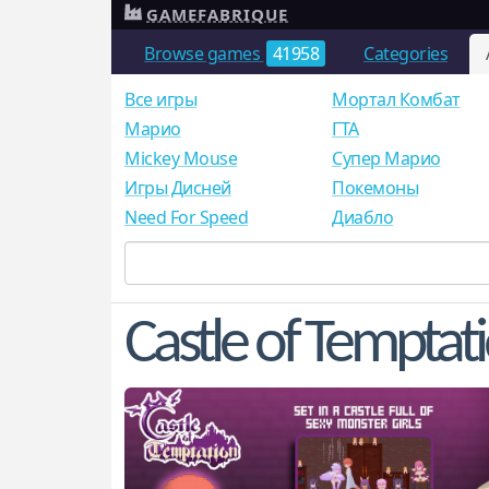
GAMEFABRIQUE
Browse games
41958
Categories
Все игры
Мортал Комбат
Mарио
ГТА
Mickey Mouse
Супер Марио
Игры Дисней
Покемоны
Need For Speed
Диабло
Castle of Temptat