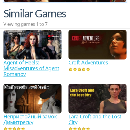
Similar Games
Viewing games 1 to 7
Agent of Heels:
Croft Adventures
Misadventures of Agent
Romanov
Непристойный замок
Lara Croft and the Lost
Димитреску
City