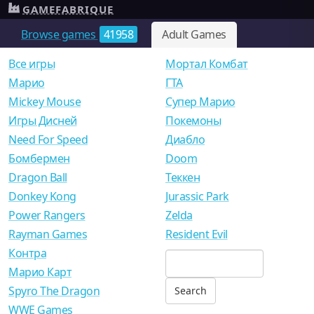
GAMEFABRIQUE
Browse games
41958
Adult Games
Все игры
Мортал Комбат
Mарио
ГТА
Mickey Mouse
Супер Марио
Игры Дисней
Покемоны
Need For Speed
Диабло
Бомбермен
Doom
Dragon Ball
Теккен
Donkey Kong
Jurassic Park
Power Rangers
Zelda
Rayman Games
Resident Evil
Контра
Марио Карт
Spyro The Dragon
WWE Games