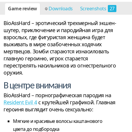
Game review
Downloads
Screenshots
27
BioAssHard – эротический трехмерный экшен-
шутер, приключение и пародийная игра для
взрослых, где фигуристая женщина будет
выживать в мире озабоченных ходячих
мертвецов. Зомби стараются изнасиловать
главную героиню, игрок старается
перестрелять насильников из огнестрельного
оружия.
В центре внимания
BioAssHard – порнографическая пародия на
Resident Evil 4
с крутейшей графикой. Главная
героиня выглядит очень сексуально:
Мягкие и красивые волосы каштанового
цвета до подбородка