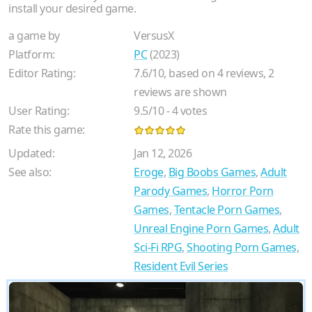
install your desired game.
a game by
VersusX
Platform:
PC
(2023)
Editor Rating:
7.6
/
10
, based on
4
reviews,
2
reviews are shown
User Rating:
9.5
/
10
-
4
votes
Rate this game:
Updated:
Jan 12, 2026
See also:
Eroge
,
Big Boobs Games
,
Adult
Parody Games
,
Horror Porn
Games
,
Tentacle Porn Games
,
Unreal Engine Porn Games
,
Adult
Sci-Fi RPG
,
Shooting Porn Games
,
Resident Evil Series