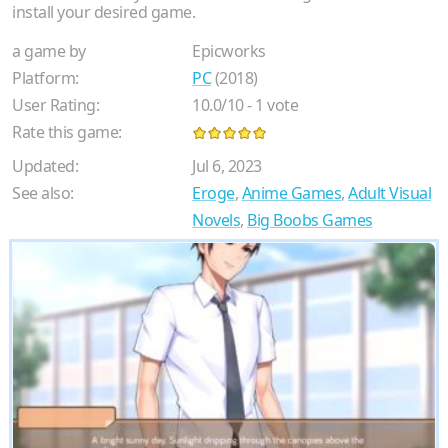
install your desired game.
a game by
Epicworks
Platform:
PC
(2018)
User Rating:
10.0
/
10
-
1
vote
Rate this game:
Updated:
Jul 6, 2023
See also:
Eroge
,
Anime Games
,
Adult Visual
Novels
,
Big Boobs Games