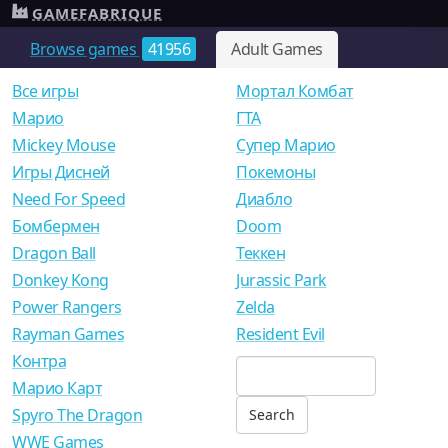
GAMEFABRIQUE
Browse games
41956
Adult Games
Все игры
Мортал Комбат
Mарио
ГТА
Mickey Mouse
Супер Марио
Игры Дисней
Покемоны
Need For Speed
Диабло
Бомбермен
Doom
Dragon Ball
Теккен
Donkey Kong
Jurassic Park
Power Rangers
Zelda
Rayman Games
Resident Evil
Контра
Марио Карт
Spyro The Dragon
WWE Games