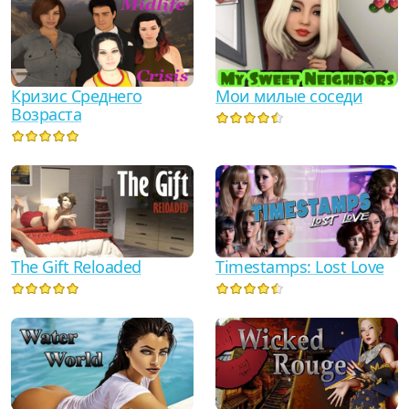
Кризис Среднего
Мои милые соседи
Возраста
The Gift Reloaded
Timestamps: Lost Love