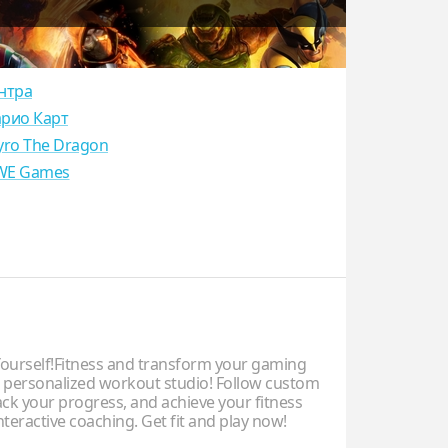
нтра
рио Карт
yro The Dragon
E Games
urself!Fitness and transform your gaming
a personalized workout studio! Follow custom
ack your progress, and achieve your fitness
nteractive coaching. Get fit and play now!