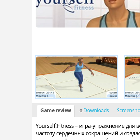
Game review
Downloads
Screensh
Yourself!Fitness – игра-упражнение дл
частоту сердечных сокращений и созда