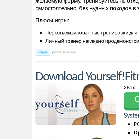
желаемую форму. Тренируйтесь не отход
самостоятельно, без нудных походов в з
Плюсы игры:
Персонализированные тренировки для 
Личный тренер наглядно продемонстр
reggie
posted a review
Download Yourself!Fit
XBox
С
Syste
PC
Op