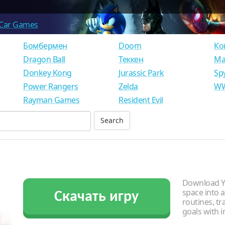
Car Games
Бомбермен
Doom
Ко
Dragon Ball
Теккен
Ма
Donkey Kong
Jurassic Park
Sp
Power Rangers
Zelda
WW
Rayman Games
Resident Evil
Download Yo
space into 
Скачать игру
routines, tr
goals with i