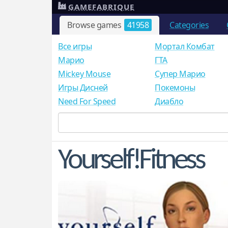
GAMEFABRIQUE
Browse games
41958
Categories
Все игры
Мортал Комбат
Mарио
ГТА
Mickey Mouse
Супер Марио
Игры Дисней
Покемоны
Need For Speed
Диабло
Yourself!Fitness