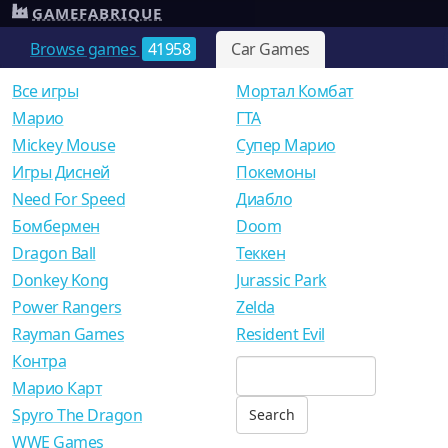
GAMEFABRIQUE
Browse games
41958
Car Games
Все игры
Мортал Комбат
Mарио
ГТА
Mickey Mouse
Супер Марио
Игры Дисней
Покемоны
Need For Speed
Диабло
Бомбермен
Doom
Dragon Ball
Теккен
Donkey Kong
Jurassic Park
Power Rangers
Zelda
Rayman Games
Resident Evil
Контра
Марио Карт
Spyro The Dragon
WWE Games