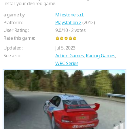
install your desired game.
a game by
Milestone s.r.l.
Platform:
Playstation 2
(2012)
User Rating:
9.0
/
10
-
2
votes
Rate this game:
Updated:
Jul 5, 2023
See also:
Action Games
,
Racing Games
,
WRC Series