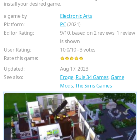
install your desired game.
a game by
Electronic Arts
Platform:
PC
(2021)
Editor Rating:
9
/
10
, based on
2
reviews,
1
review
is shown
User Rating:
10.0
/
10
-
3
votes
Rate this game:
Updated:
Aug 17, 2023
See also:
Eroge
,
Rule 34 Games
,
Game
Mods
,
The Sims Games