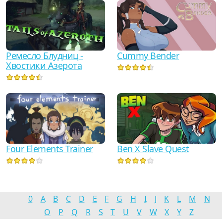
Ремесло Блудниц -
Cummy Bender
Хвостики Азерота
Four Elements Trainer
Ben X Slave Quest
0
A
B
C
D
E
F
G
H
I
J
K
L
M
N
O
P
Q
R
S
T
U
V
W
X
Y
Z