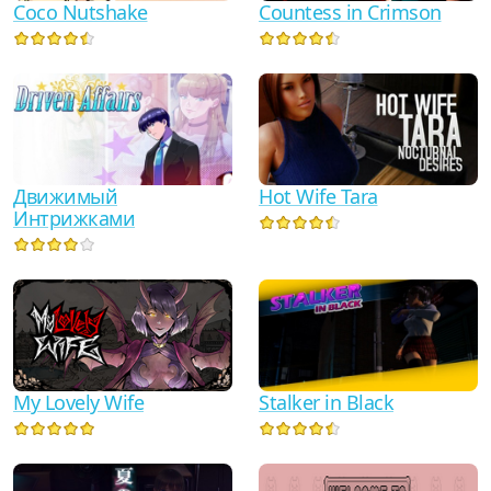
Coco Nutshake
Countess in Crimson
Hot Wife Tara
Движимый
Интрижками
My Lovely Wife
Stalker in Black