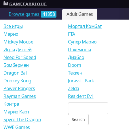
GAMEFABRIQUE
Browse games
41958
Adult Games
Все игры
Мортал Комбат
Mарио
ГТА
Mickey Mouse
Супер Марио
Игры Дисней
Покемоны
Need For Speed
Диабло
Бомбермен
Doom
Dragon Ball
Теккен
Donkey Kong
Jurassic Park
Power Rangers
Zelda
Rayman Games
Resident Evil
Контра
Марио Карт
Spyro The Dragon
WWE Games