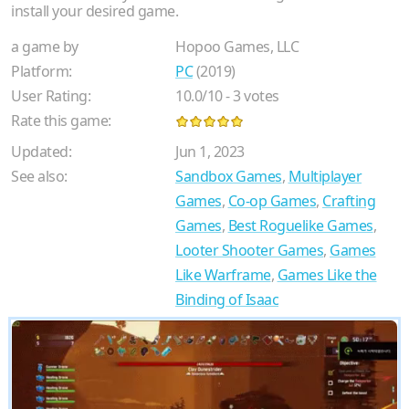
install your desired game.
a game by
Hopoo Games, LLC
Platform:
PC
(2019)
User Rating:
10.0
/
10
-
3
votes
Rate this game:
Updated:
Jun 1, 2023
See also:
Sandbox Games
,
Multiplayer
Games
,
Co-op Games
,
Crafting
Games
,
Best Roguelike Games
,
Looter Shooter Games
,
Games
Like Warframe
,
Games Like the
Binding of Isaac