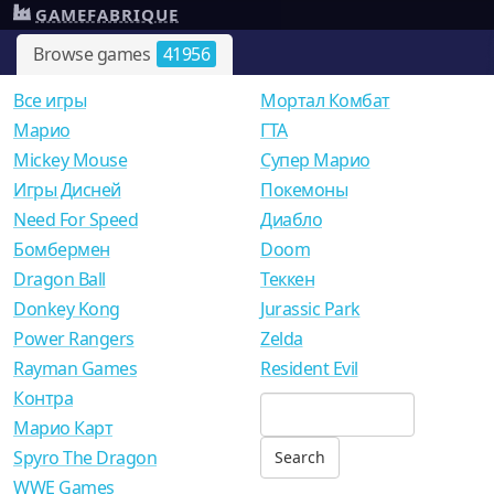
GAMEFABRIQUE
Browse games
41956
Все игры
Мортал Комбат
Mарио
ГТА
Mickey Mouse
Супер Марио
Игры Дисней
Покемоны
Need For Speed
Диабло
Бомбермен
Doom
Dragon Ball
Теккен
Donkey Kong
Jurassic Park
Power Rangers
Zelda
Rayman Games
Resident Evil
Контра
Марио Карт
Spyro The Dragon
WWE Games