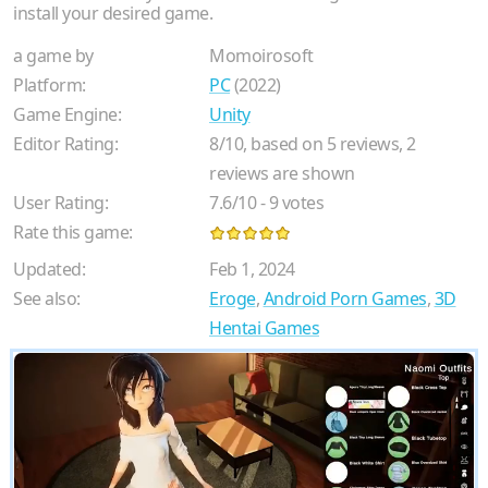
install your desired game.
a game by
Momoirosoft
Platform:
PC
(2022)
Game Engine:
Unity
Editor Rating:
8
/
10
, based on
5
reviews,
2
reviews are shown
User Rating:
7.6
/
10
-
9
votes
Rate this game:
Updated:
Feb 1, 2024
See also:
Eroge
,
Android Porn Games
,
3D
Hentai Games