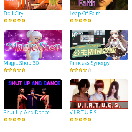
Doll City
Leap Of Faith
Magic Shop 3D
Princess Synergy
Shut Up And Dance
V.I.R.T.U.E.S.