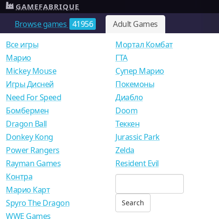
GAMEFABRIQUE
Browse games
41956
Adult Games
Все игры
Мортал Комбат
Mарио
ГТА
Mickey Mouse
Супер Марио
Игры Дисней
Покемоны
Need For Speed
Диабло
Бомбермен
Doom
Dragon Ball
Теккен
Donkey Kong
Jurassic Park
Power Rangers
Zelda
Rayman Games
Resident Evil
Контра
Марио Карт
Spyro The Dragon
WWE Games