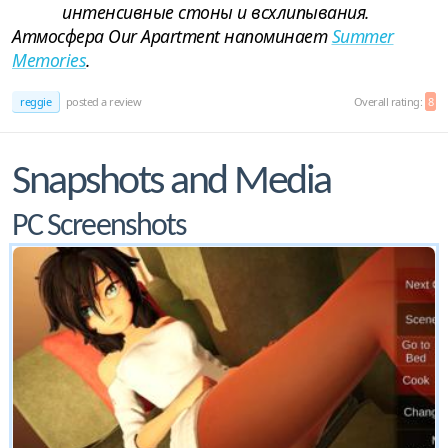
интенсивные стоны и всхлипывания.
Атмосфера Our Apartment напоминает
Summer
Memories
.
reggie
posted a review
Overall rating:
8
Snapshots and Media
PC Screenshots