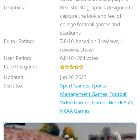
Graphics:
Realistic 3D graphics designed to
capture the look and feel of
college football games and
stadiums
Editor Rating:
7.8
/
10
, based on
3
reviews,
1
review is shown
User Rating:
6.8
/
10
-
264
votes
Rate this game:
Updated:
Jun 26, 2023
See also:
Sport Games
,
Sports
Management Games
,
Football
Video Games
,
Games like FIFA 23
,
NCAA Games