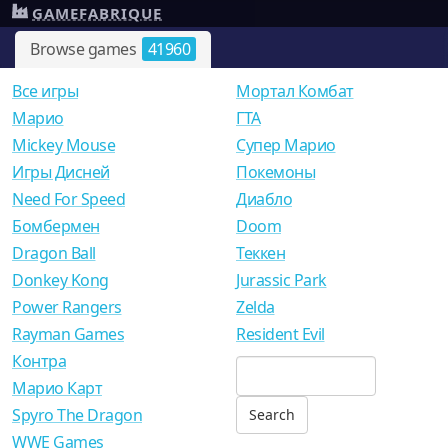
GAMEFABRIQUE
Browse games
41960
Все игры
Мортал Комбат
Mарио
ГТА
Mickey Mouse
Супер Марио
Игры Дисней
Покемоны
Need For Speed
Диабло
Бомбермен
Doom
Dragon Ball
Теккен
Donkey Kong
Jurassic Park
Power Rangers
Zelda
Rayman Games
Resident Evil
Контра
Марио Карт
Spyro The Dragon
WWE Games