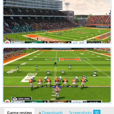
Game review
Downloads
Screenshots
31