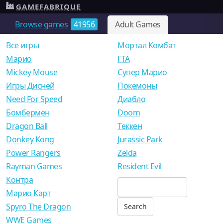
GAMEFABRIQUE
Browse games
41956
Adult Games
Все игры
Мортал Комбат
Mарио
ГТА
Mickey Mouse
Супер Марио
Игры Дисней
Покемоны
Need For Speed
Диабло
Бомбермен
Doom
Dragon Ball
Теккен
Donkey Kong
Jurassic Park
Power Rangers
Zelda
Rayman Games
Resident Evil
Контра
Марио Карт
Spyro The Dragon
WWE Games