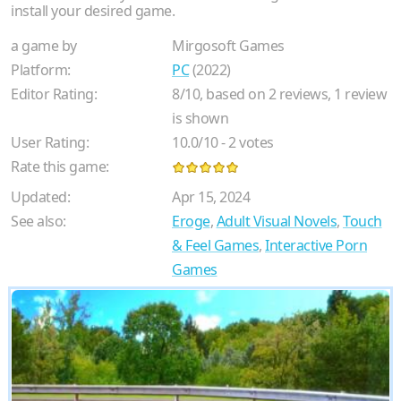
install your desired game.
a game by
Mirgosoft Games
Platform:
PC
(2022)
Editor Rating:
8
/
10
, based on
2
reviews,
1
review
is shown
User Rating:
10.0
/
10
-
2
votes
Rate this game:
Updated:
Apr 15, 2024
See also:
Eroge
,
Adult Visual Novels
,
Touch
& Feel Games
,
Interactive Porn
Games