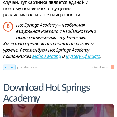
случай. Тут картинка является единой и
поэтому появляется ощущение
реалистичности, а не наигранности.
Hot Springs Academy – необычная
8
визуальная новелла с необыкновенно
притягательными студентками.
Качество сценария находится на высоком
уровне. Рекомендуем Hot Springs Academy
поклонникам
Mahou Mating
и
Mystery Of Magic
.
reggie
posted a review
Overall rating:
8
Download Hot Springs
Academy