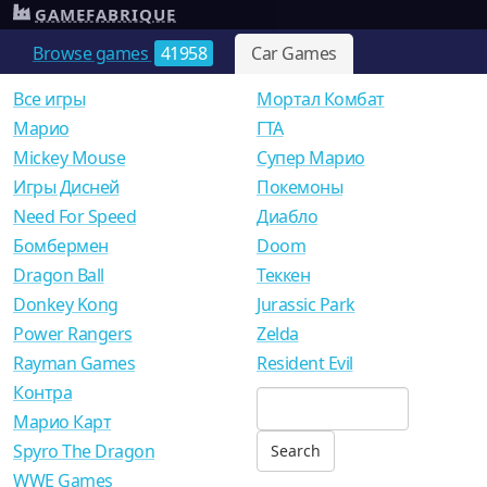
GAMEFABRIQUE
Browse games
41958
Car Games
Все игры
Мортал Комбат
Mарио
ГТА
Mickey Mouse
Супер Марио
Игры Дисней
Покемоны
Need For Speed
Диабло
Бомбермен
Doom
Dragon Ball
Теккен
Donkey Kong
Jurassic Park
Power Rangers
Zelda
Rayman Games
Resident Evil
Контра
Марио Карт
Spyro The Dragon
WWE Games