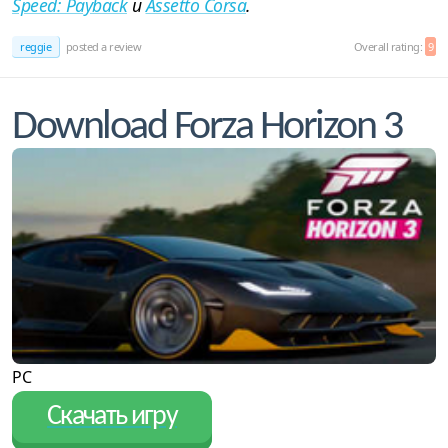
Speed: Payback
и
Assetto Corsa
.
reggie
posted a review
Overall rating:
9
Download Forza Horizon 3
PC
Скачать игру