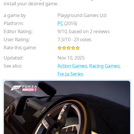
install your desired game.
a game by
Playground Games Ltd
Platform:
PC
(2016)
Editor Rating:
9
/
10
, based on
2
reviews
User Rating:
7.3
/
10
-
23
votes
Rate this game:
Updated:
Nov 10, 2025
See also:
Action Games
,
Racing Games
,
Forza Series