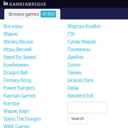
GAMEFABRIQUE
Browse games
41958
Все игры
Мортал Комбат
Mарио
ГТА
Mickey Mouse
Супер Марио
Игры Дисней
Покемоны
Need For Speed
Диабло
Бомбермен
Doom
Dragon Ball
Теккен
Donkey Kong
Jurassic Park
Power Rangers
Zelda
Rayman Games
Resident Evil
Контра
Марио Карт
Spyro The Dragon
WWE Games