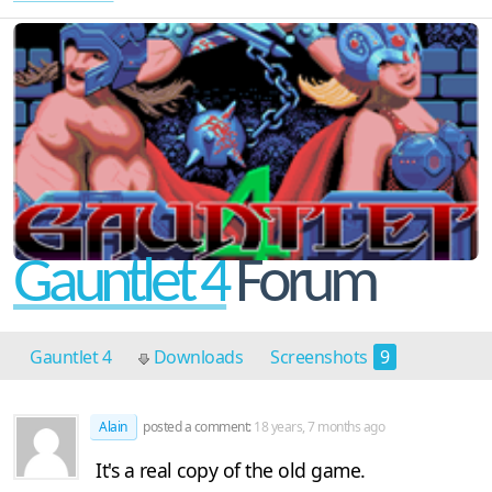
Gauntlet 4
Forum
Gauntlet 4
Downloads
Screenshots
9
Discussion
1
Alain
posted a comment:
18 years, 7 months ago
It's a real copy of the old game.