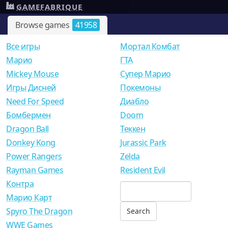
GAMEFABRIQUE
Browse games
41958
Все игры
Мортал Комбат
Mарио
ГТА
Mickey Mouse
Супер Марио
Игры Дисней
Покемоны
Need For Speed
Диабло
Бомбермен
Doom
Dragon Ball
Теккен
Donkey Kong
Jurassic Park
Power Rangers
Zelda
Rayman Games
Resident Evil
Контра
Марио Карт
Spyro The Dragon
WWE Games